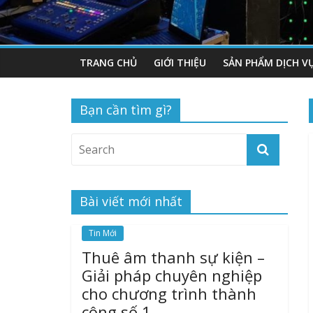
TRANG CHỦ
GIỚI THIỆU
SẢN PHẨM DỊCH V
Bạn cần tìm gì?
Bài viết mới nhất
Tin Mới
Thuê âm thanh sự kiện –
Giải pháp chuyên nghiệp
cho chương trình thành
công số 1