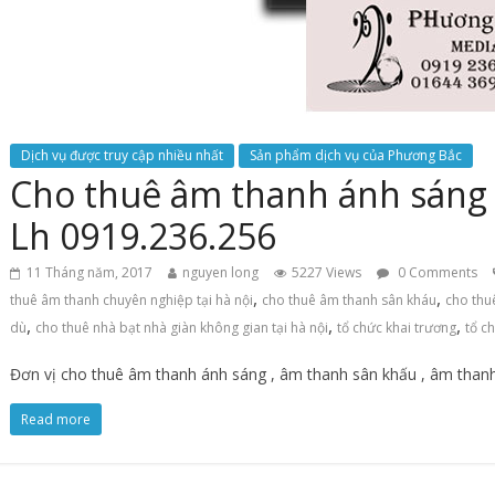
Dịch vụ được truy cập nhiều nhất
Sản phẩm dịch vụ của Phương Bắc
Cho thuê âm thanh ánh sáng 
Lh 0919.236.256
11 Tháng năm, 2017
nguyen long
5227 Views
0 Comments
,
,
thuê âm thanh chuyên nghiệp tại hà nội
cho thuê âm thanh sân kháu
cho thuê
,
,
,
dù
cho thuê nhà bạt nhà giàn không gian tại hà nội
tổ chức khai trương
tổ c
Đơn vị cho thuê âm thanh ánh sáng , âm thanh sân khấu , âm thanh
Read more