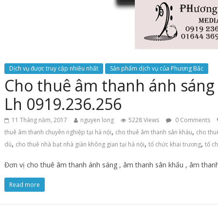
Dịch vụ được truy cập nhiều nhất
Sản phẩm dịch vụ của Phương Bắc
Cho thuê âm thanh ánh sáng 
Lh 0919.236.256
11 Tháng năm, 2017
nguyen long
5228 Views
0 Comments
,
,
thuê âm thanh chuyên nghiệp tại hà nội
cho thuê âm thanh sân kháu
cho thuê
,
,
,
dù
cho thuê nhà bạt nhà giàn không gian tại hà nội
tổ chức khai trương
tổ c
Đơn vị cho thuê âm thanh ánh sáng , âm thanh sân khấu , âm thanh
Read more