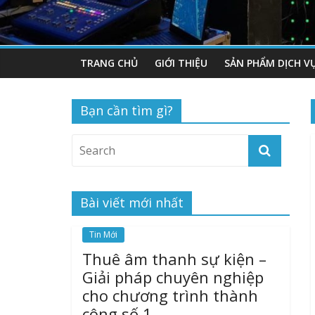
TRANG CHỦ
GIỚI THIỆU
SẢN PHẨM DỊCH V
Bạn cần tìm gì?
Bài viết mới nhất
Tin Mới
Thuê âm thanh sự kiện –
Giải pháp chuyên nghiệp
cho chương trình thành
công số 1