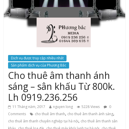
Dịch vụ được truy cập nhiều nhất
Sản phẩm dịch vụ của Phương Bắc
Cho thuê âm thanh ánh
sáng – sân khấu Từ 800k.
Lh 0919.236.256
11 Tháng năm, 2017
nguyen long
5228 Views
0
,
,
Comments
cho thuê âm thanh
cho thuê âm thanh ánh sáng
,
cho thuê âm thanh chuyên nghiệp tại hà nội
cho thuê âm thanh sân
,
,
,
kháu
cho thuê loa đài
cho thuê máy khói lạnh tại hà nội
cho thuê