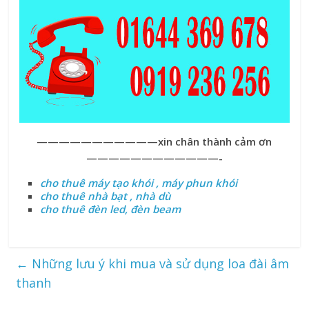
———————————xin chân thành cảm ơn
————————————-
cho thuê máy tạo khói , máy phun khói
cho thuê nhà bạt , nhà dù
cho thuê đèn led, đèn beam
←
Những lưu ý khi mua và sử dụng loa đài âm
thanh