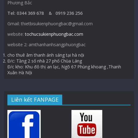
Phương Bắc
Tel: 0344 369 678 & 0919 236 256
Gmail: thietbisukienphuongbac@gmail.com
website:
tochucsukienphuongbac.com
website 2: amthanhanhsangphuongbac
cho thuê âm thanh ánh sáng tại hà nội
Đ/c: Tầng 2 số nhà 27 phố Chùa Láng
Đ/c kho: Khu đô thị an lạc, Ngõ 67 Phùng khoang ,Thanh
Xuân Hà Nội
Liên kết FANPAGE