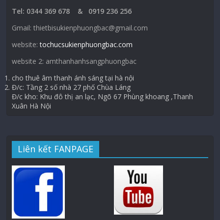
Tel: 0344 369 678 & 0919 236 256
Gmail: thietbisukienphuongbac@gmail.com
website:
tochucsukienphuongbac.com
website 2: amthanhanhsangphuongbac
cho thuê âm thanh ánh sáng tại hà nội
Đ/c: Tầng 2 số nhà 27 phố Chùa Láng
Đ/c kho: Khu đô thị an lạc, Ngõ 67 Phùng khoang ,Thanh
Xuân Hà Nội
Liên kết FANPAGE