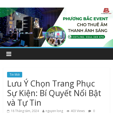
Tin Mới
Lưu Ý Chọn Trang Phục
Sự Kiện: Bí Quyết Nổi Bật
và Tự Tin
18 Tháng tám, 2024
nguyen long
403 Views
0