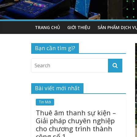
TRANG CHỦ
GIỚI THIỆU
SẢN PHẨM DỊCH V
Bạn cần tìm gì?
Bài viết mới nhất
Tin Mới
Thuê âm thanh sự kiện –
Giải pháp chuyên nghiệp
cho chương trình thành
công số 1