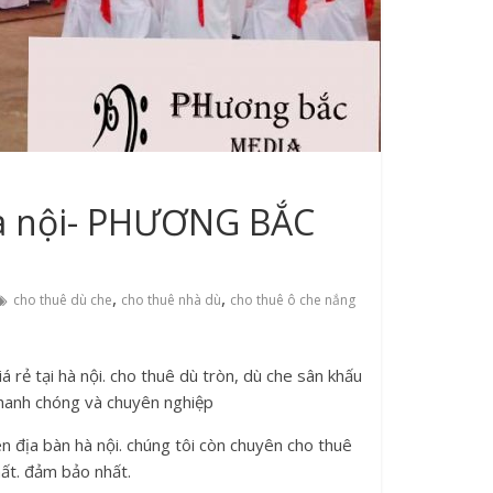
hà nội- PHƯƠNG BẮC
,
,
cho thuê dù che
cho thuê nhà dù
cho thuê ô che nắng
iá rẻ tại hà nội. cho thuê dù tròn, dù che sân khấu
t nhanh chóng và chuyên nghiệp
ên địa bàn hà nội. chúng tôi còn chuyên cho thuê
hất. đảm bảo nhất.