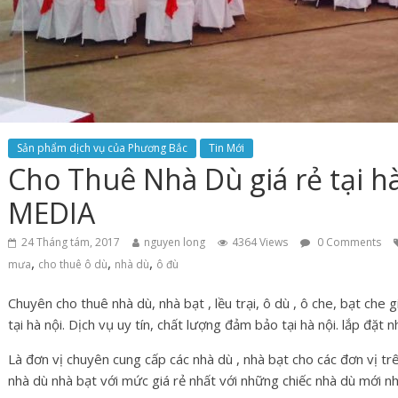
Sản phẩm dịch vụ của Phương Bắc
Tin Mới
Cho Thuê Nhà Dù giá rẻ tại 
MEDIA
24 Tháng tám, 2017
nguyen long
4364 Views
0 Comments
,
,
,
mưa
cho thuê ô dù
nhà dù
ô đù
Chuyên cho thuê nhà dù, nhà bạt , lều trại, ô dù , ô che, bạt che g
tại hà nội. Dịch vụ uy tín, chất lượng đảm bảo tại hà nội. lắp đặ
Là đơn vị chuyên cung cấp các nhà dù , nhà bạt cho các đơn vị tr
nhà dù nhà bạt với mức giá rẻ nhất với những chiếc nhà dù mới n