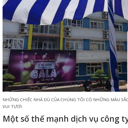
NHỮNG CHIẾC NHÀ DÙ CỦA CHÚNG TÔI CÓ NHỮNG MÀU SẮC 
VUI TƯƠI
Một số thế mạnh dịch vụ công t