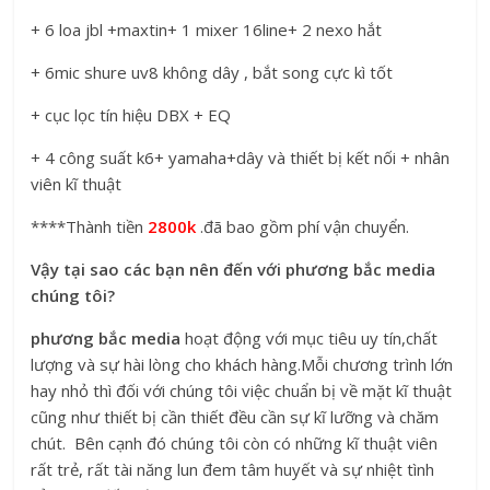
+ 6 loa jbl +maxtin+ 1 mixer 16line+ 2 nexo hắt
+ 6mic shure uv8 không dây , bắt song cực kì tốt
+ cục lọc tín hiệu DBX + EQ
+ 4 công suất k6+ yamaha+dây và thiết bị kết nối + nhân
viên kĩ thuật
****Thành tiền
2800k
.đã bao gồm phí vận chuyển.
Vậy tại sao các bạn nên đến với phương bắc media
chúng tôi?
phương bắc media
hoạt động với mục tiêu uy tín,chất
lượng và sự hài lòng cho khách hàng.Mỗi chương trình lớn
hay nhỏ thì đối với chúng tôi việc chuẩn bị về mặt kĩ thuật
cũng như thiết bị cần thiết đều cần sự kĩ lưỡng và chăm
chút. Bên cạnh đó chúng tôi còn có những kĩ thuật viên
rất trẻ, rất tài năng lun đem tâm huyết và sự nhiệt tình