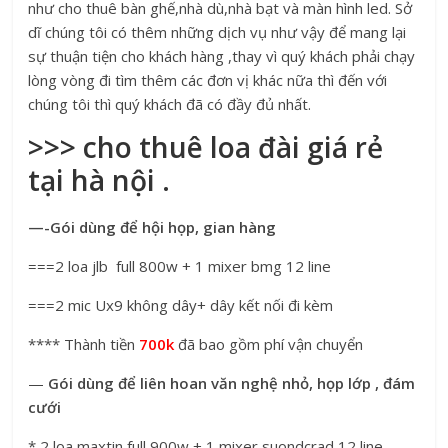
như cho thuê bàn ghế,nhà dù,nhà bạt và màn hình led. Sở
dĩ chúng tôi có thêm những dịch vụ như vậy để mang lại
sự thuận tiện cho khách hàng ,thay vì quý khách phải chạy
lòng vòng đi tìm thêm các đơn vị khác nữa thì đến với
chúng tôi thì quý khách đã có đầy đủ nhất.
>>> cho thuê loa đài giá rẻ
tại hà nội .
—-Gói dùng để hội họp, gian hàng
===2 loa jlb full 800w + 1 mixer bmg 12 line
===2 mic Ux9 không dây+ dây kết nối đi kèm
**** Thành tiền
700k
đã bao gồm phí vận chuyển
—
Gói dùng để liên hoan văn nghệ nhỏ, họp lớp , đám
cưới
* 2 loa maxtin full 900w + 1 mixer suondcrad 12 line