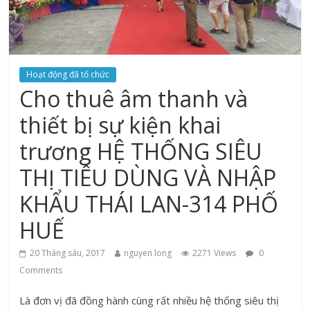
Hoạt động đã tổ chức
Cho thuê âm thanh và
thiết bị sự kiện khai
trương HỆ THỐNG SIÊU
THỊ TIÊU DÙNG VÀ NHẬP
KHẨU THÁI LAN-314 PHỐ
HUẾ
20 Tháng sáu, 2017
nguyen long
2271 Views
0
Comments
Là đơn vị đã đồng hành cùng rất nhiều hệ thống siêu thị