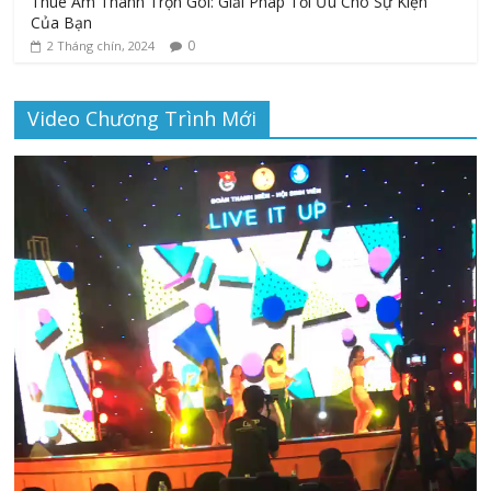
Thuê Âm Thanh Trọn Gói: Giải Pháp Tối Ưu Cho Sự Kiện
Của Bạn
0
2 Tháng chín, 2024
Video Chương Trình Mới
Trình
chơi
Video