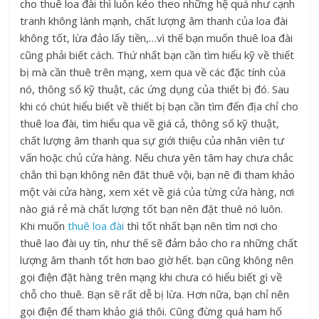
cho thuê loa đài thì luôn kéo theo những hệ quả như cạnh
tranh không lành mạnh, chất lượng âm thanh của loa đài
không tốt, lừa đảo lấy tiền,…vì thế bạn muốn thuê loa đài
cũng phải biết cách. Thứ nhất bạn cần tìm hiểu kỹ về thiết
bị mà cần thuê trên mạng, xem qua về các đặc tính của
nó, thông số kỹ thuật, các ứng dụng của thiết bị đó. Sau
khi có chút hiểu biết về thiết bị bạn cần tìm đến địa chỉ cho
thuê loa đài, tìm hiểu qua về giá cả, thông số kỹ thuật,
chất lượng âm thanh qua sự giới thiệu của nhân viên tư
vấn hoặc chủ cửa hàng. Nếu chưa yên tâm hay chưa chắc
chắn thì bạn không nên đăt thuê vội, bạn nê đi tham khảo
một vài cửa hàng, xem xét về giá của từng cửa hàng, nơi
nào giá rẻ mà chất lượng tốt bạn nên đặt thuê nó luôn.
Khi muốn
thuê loa đài
thì tốt nhất bạn nên tìm nơi cho
thuê lao đài uy tín, như thế sẽ đảm bảo cho ra những chất
lượng âm thanh tốt hơn bao giờ hết. bạn cũng không nên
gọi điện đặt hàng trên mạng khi chưa có hiểu biết gì về
chỗ cho thuê. Bạn sẽ rất dễ bị lừa. Hơn nữa, bạn chỉ nên
gọi điện để tham khảo giá thôi. Cũng đừng quá ham hố