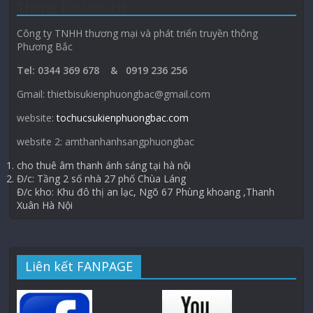
Thông Tin Liên Hệ
Công ty TNHH thương mại và phát triển truyền thông
Phương Bắc
Tel: 0344 369 678 & 0919 236 256
Gmail: thietbisukienphuongbac@gmail.com
website:
tochucsukienphuongbac.com
website 2: amthanhanhsangphuongbac
cho thuê âm thanh ánh sáng tại hà nội
Đ/c: Tầng 2 số nhà 27 phố Chùa Láng
Đ/c kho: Khu đô thị an lạc, Ngõ 67 Phùng khoang ,Thanh
Xuân Hà Nội
Liên kết FANPAGE